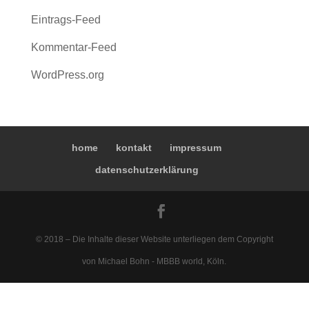
Eintrags-Feed
Kommentar-Feed
WordPress.org
home
kontakt
impressum
datenschutzerklärung
© 2018 – Die Inhalte dieser Website unterliegen dem Copyright
von Michael Bohn - MBBB world, Köln.